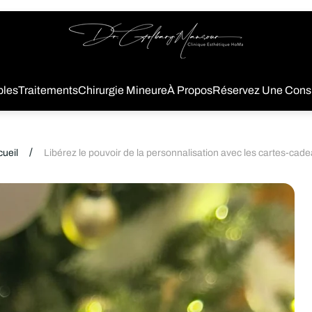
Logo
du
magasin
bles
Traitements
Chirurgie Mineure
À Propos
Réservez Une Consu
/
ueil
Libérez le pouvoir de la personnalisation avec les cartes-cad