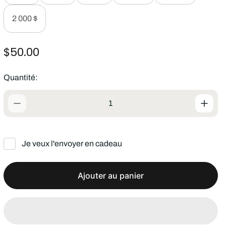
2 000 $
P
$50.00
r
i
Quantité:
x
n
o
r
m
Je veux l'envoyer en cadeau
a
l
Ajouter au panier