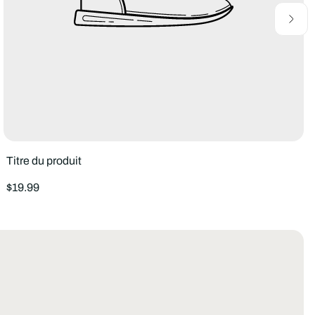
Titre du produit
Prix
$19.99
normal