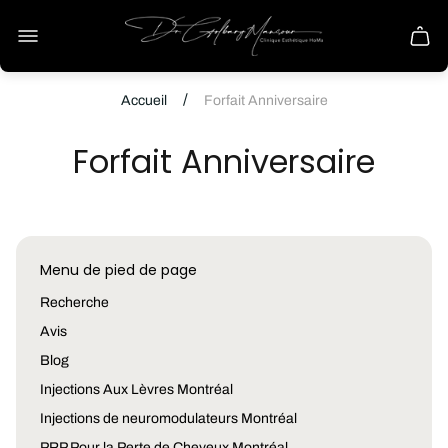
Logo
du
Tiroir
magasin
du
chario
/
Accueil
Forfait Anniversaire
Forfait Anniversaire
Menu de pied de page
Recherche
Avis
Blog
Injections Aux Lèvres Montréal
Injections de neuromodulateurs Montréal
PRP Pour la Perte de Cheveux Montréal